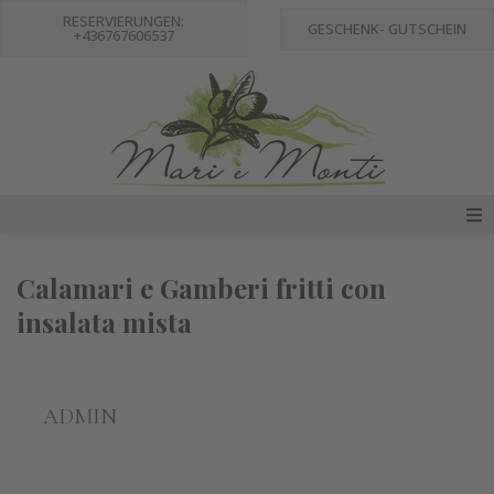
RESERVIERUNGEN:
GESCHENK- GUTSCHEIN
+436767606537
Home
Calamari e Gamberi fritti con
insalata mista
Restaurant
Speisekarte
ADMIN
Augenblicke