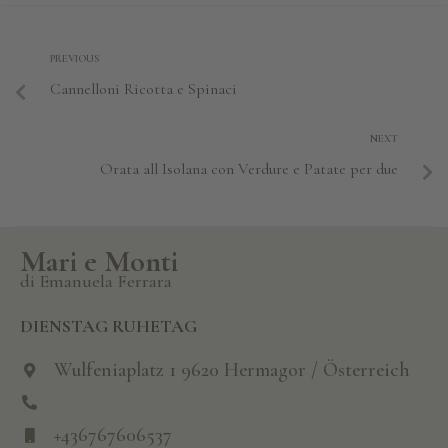
Bildergalerie
PREVIOUS
Degustazionsabende
Cannelloni Ricotta e Spinaci
News
NEXT
Orata all Isolana con Verdure e Patate per due
Kontakt
Mari e Monti
di Emanuela Ferrara
DIENSTAG RUHETAG
Wulfeniaplatz 1 9620 Hermagor / Österreich
+436767606537