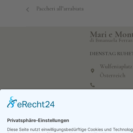
Paccheri all’arrabiata
Mari e Mont
di Emanuela Ferrar
DIENSTAG RUHE
Wulfeniaplatz
Österreich
+43676760653
Emanuela_fer