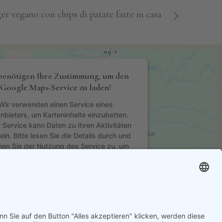
 vegano con chips di patate fatte in casa
benötigen Ihre Zustimmung, um den
Google Maps-Service zu laden!
Wir verwenden einen Service eines
anbieters, um Karteninhalte einzubetten.
 Service kann Daten zu Ihren Aktivitäten
n. Bitte lesen Sie die Details durch und
en Sie der Nutzung des Service zu, um
diese Karte anzuzeigen.
MEHR INFORMATIONEN
AKZEPTIEREN