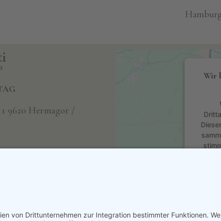
Hamburger
i
a
Wir 
TAG
 1 9620 Hermagor /
Dritt
Dieser
sammel
stimm
7
rara@outlook.com